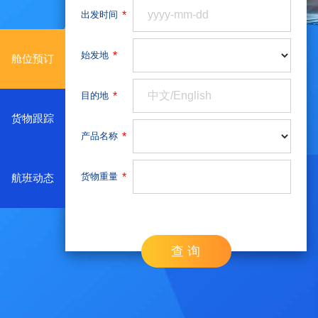
*
出发时间
*
始发地
舱位预订
*
目的地
货物跟踪
*
产品名称
*
货物重量
航班动态
查 询